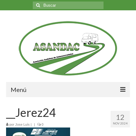
Buscar
por:
Menú
Inicio
__Jerez24
12
Nosotros
NOV 2024
por
Jose Luís
|
|
0
Quiénes somos