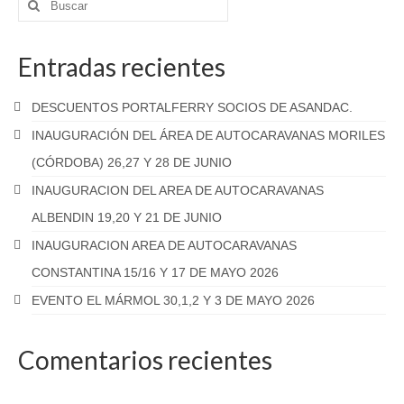
por:
Noticias
Entradas recientes
Eventos
Próximos eventos
DESCUENTOS PORTALFERRY SOCIOS DE ASANDAC.
Eventos celebrados
INAUGURACIÓN DEL ÁREA DE AUTOCARAVANAS MORILES
(CÓRDOBA) 26,27 Y 28 DE JUNIO
Hoja de inscripción a eventos
INAUGURACION DEL AREA DE AUTOCARAVANAS
Galerias
ALBENDIN 19,20 Y 21 DE JUNIO
INAUGURACION AREA DE AUTOCARAVANAS
Fotos
CONSTANTINA 15/16 Y 17 DE MAYO 2026
Videos
EVENTO EL MÁRMOL 30,1,2 Y 3 DE MAYO 2026
Foro
Comentarios recientes