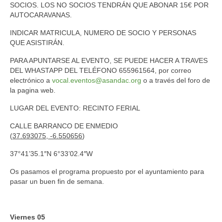
SOCIOS. LOS NO SOCIOS TENDRÁN QUE ABONAR 15€ POR
AUTOCARAVANAS.
INDICAR MATRICULA, NUMERO DE SOCIO Y PERSONAS
QUE ASISTIRÁN.
PARA APUNTARSE AL EVENTO, SE PUEDE HACER A TRAVES
DEL WHASTAPP DEL TELÉFONO 655961564, por correo
electrónico a
vocal.eventos@asandac.org
o a través del foro de
la pagina web.
LUGAR DEL EVENTO: RECINTO FERIAL
CALLE BARRANCO DE ENMEDIO
(
37.693075, -6.550656
)
37°41’35.1″N 6°33’02.4″W
Os pasamos el programa propuesto por el ayuntamiento para
pasar un buen fin de semana.
Viernes 05