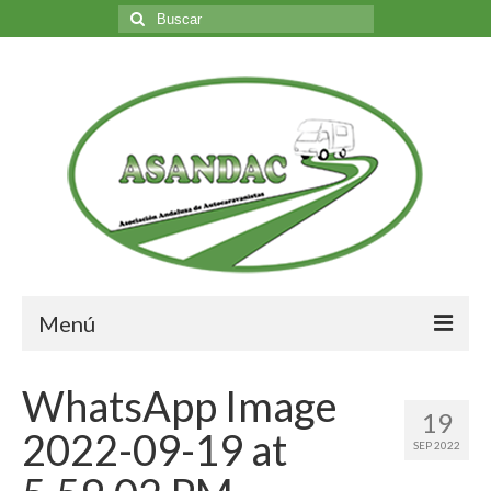
Buscar
por:
Menú
Inicio
WhatsApp Image
19
Nosotros
2022-09-19 at
SEP 2022
Quiénes somos