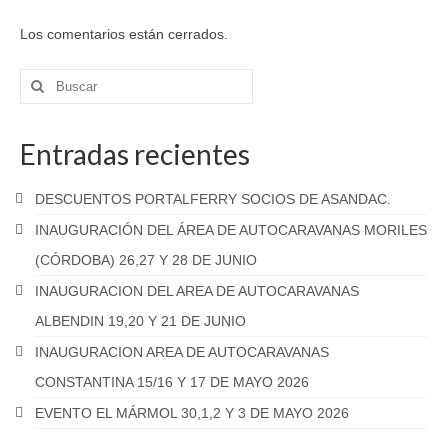
Noticias
Los comentarios están cerrados.
Eventos
Buscar
por:
Próximos eventos
Entradas recientes
Eventos celebrados
Hoja de inscripción a eventos
DESCUENTOS PORTALFERRY SOCIOS DE ASANDAC.
INAUGURACIÓN DEL ÁREA DE AUTOCARAVANAS MORILES
Galerias
(CÓRDOBA) 26,27 Y 28 DE JUNIO
Fotos
INAUGURACION DEL AREA DE AUTOCARAVANAS
Videos
ALBENDIN 19,20 Y 21 DE JUNIO
INAUGURACION AREA DE AUTOCARAVANAS
Foro
CONSTANTINA 15/16 Y 17 DE MAYO 2026
EVENTO EL MÁRMOL 30,1,2 Y 3 DE MAYO 2026