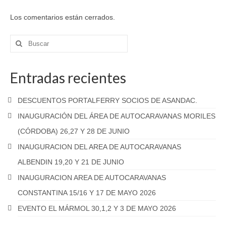
Noticias
Los comentarios están cerrados.
Eventos
Buscar
por:
Próximos eventos
Entradas recientes
Eventos celebrados
Hoja de inscripción a eventos
DESCUENTOS PORTALFERRY SOCIOS DE ASANDAC.
INAUGURACIÓN DEL ÁREA DE AUTOCARAVANAS MORILES
Galerias
(CÓRDOBA) 26,27 Y 28 DE JUNIO
Fotos
INAUGURACION DEL AREA DE AUTOCARAVANAS
Videos
ALBENDIN 19,20 Y 21 DE JUNIO
INAUGURACION AREA DE AUTOCARAVANAS
Foro
CONSTANTINA 15/16 Y 17 DE MAYO 2026
EVENTO EL MÁRMOL 30,1,2 Y 3 DE MAYO 2026