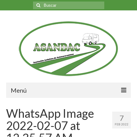
Buscar
por:
Menú
Inicio
WhatsApp Image
7
Nosotros
2022-02-07 at
FEB 2022
Quiénes somos