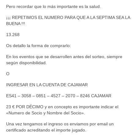
Pero recordar que lo más importante es la salud.
Noticias
¡¡¡ REPETIMOS EL NUMERO PARA QUE A LA SEPTIMA SEA LA
Eventos
BUENA !!!
Próximos eventos
13.268
Eventos celebrados
Os detallo la forma de comprarlo:
En los eventos que se desarrollen antes del sorteo, siempre
Hoja de inscripción a eventos
según disponibilidad.
Galerias
O
Fotos
INGRESAR EN LA CUENTA DE CAJAMAR
Videos
ES41 – 3058 – 0851 – 4527 – 2070 – 8246 CAJAMAR
23 € POR DÉCIMO y en concepto es importante indicar el
Foro
«Numero de Socio y Nombre del Socio».
Una vez tengamos el ingreso os enviamos por email un
certificado acreditando el importe jugado.