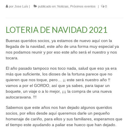
Junta Directiva
por
Jose Luís
|
publicado en:
Noticias
,
Próximos eventos
|
0
Carta de compromisos
LOTERIA DE NAVIDAD 2021
Reuniones Instuticionales
Buenas queridos socios, ya estamos de nuevo aquí con la
Acuerdos
llegada de la navidad, este año de una forma muy especial ya
nos podamos reunir y por eso este año será el nuestro y nos
Estatutos
tocara.
Contacto
El año pasado tampoco nos toco nada, salud que eso ya era
más que suficiente, los dioses de la fortuna parece que no
Hazte Socio
quieren que nos toque, pero… ¡¡ este será nuestro año !!
vamos a por el GORDO, así que ya sabes, para tapar un
Info Socios
boquete, un viaje o a lo mejor, ¡¡¡ la compra de una nueva
autocaravana. !!!
Municipios Amigos
Sabemos que este años nos han dejado algunos queridos
Enlaces
socios, por ellos desde aquí queremos darle un pequeño
homenaje de cariño, para ellos y sus familiares, esperamos que
Empresas colaboradoras
el tiempo este ayudando a paliar ese hueco que han dejado.