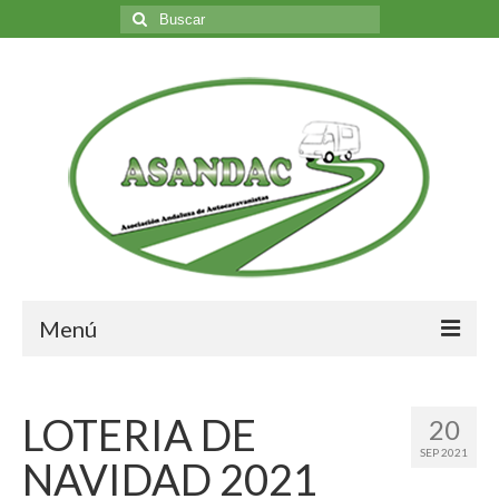
Buscar
por:
Menú
Inicio
LOTERIA DE
20
Nosotros
SEP 2021
NAVIDAD 2021
Quiénes somos